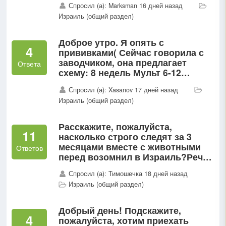
Спросил (а): Marksman 16 дней назад
Израиль (общий раздел)
Доброе утро. Я опять с
4
прививками( Сейчас говорила с
заводчиком, она предлагает
Ответа
схему: 8 недель Мульт 6-12
недель Мульт 6 и забрать щенкаИ
Спросил (а): Xasanov 17 дней назад
потом уже самим ставить 2
Израиль (общий раздел)
бешенства отдельноЭто не
слишком...
Расскажите, пожалуйста,
11
насколько строго следят за 3
месяцами вместе с животными
Ответов
перед возомнил в Израиль?Речь
о двух беспородных котах,
Спросил (а): Тимошечка 18 дней назад
подобраных в Грузии больше 4
Израиль (общий раздел)
лет назад...
Добрый день! Подскажите,
4
пожалуйста, хотим приехать