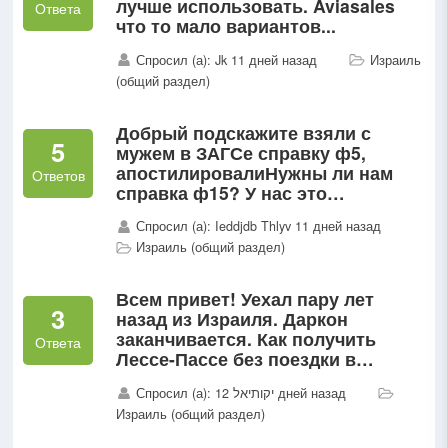
лучше использовать. Aviasales
Ответа
что то мало вариантов...
Спросил (а): Jk 11 дней назад
Израиль
(общий раздел)
Добрый подскажите взяли с
5
мужем в ЗАГСе справку ф5,
апостилировалиНужны ли нам
Ответов
справка ф15? У нас это
единственный брак.С нами едит
Спросил (а): Ieddjdb Thlyv 11 дней назад
дочь 16 лет нужно ли ей брать
Израиль (общий раздел)
справку...
Всем привет! Уехал пару лет
3
назад из Израиля. Даркон
заканчивается. Как получить
Ответа
Лессе-Пассе без поездки в
Израиль. Спасибо!
Спросил (а): יקותיאל 12 дней назад
Израиль (общий раздел)