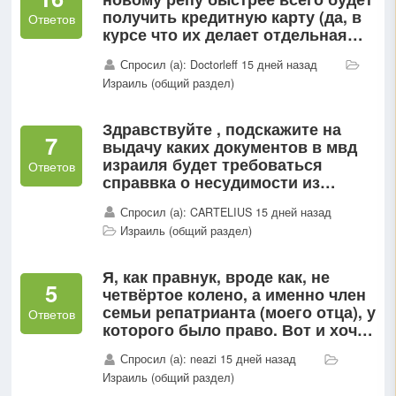
получить кредитную карту (да, в
Ответов
курсе что их делает отдельная
контора)?
Спросил (а): Doctorleff 15 дней назад
Израиль (общий раздел)
Здравствуйте , подскажите на
7
выдачу каких документов в мвд
израиля будет требоваться
Ответов
справвка о несудимости из
страны исхода?
Спросил (а): CARTELIUS 15 дней назад
Израиль (общий раздел)
Я, как правнук, вроде как, не
5
четвёртое колено, а именно член
семьи репатрианта (моего отца), у
Ответов
которого было право. Вот и хочу
разобраться. Тут админы и
Спросил (а): neazi 15 дней назад
поддержка просто говорят "права
Израиль (общий раздел)
не имеешь"...