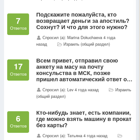
Подскажите пожалуйста, кто
7
возвращает деньги за апостиль?
Сохнут? И что для этого нужно?
Ответов
Спросил (а): Маrina Dokuchaeva 4 года
назад
Израиль (общий раздел)
Всем привет, отправил свою
17
анкету на масу на почту
консульства в МСК, позже
Ответов
пришел автоматический ответ от
посольства(3-го июля), что она
Спросил (а): Lev 4 года назад
Израиль
принята в обработку, ждите
(общий раздел)
ответа дальше....
Кто-нибудь знает, есть компании,
6
где можно взять машину в прокат
без карты?
Ответов
Спросил (а): Татьяна 4 года назад