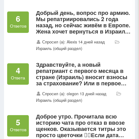
Добрый день, вопрос про армию.
6
Мы репатриировались 2 года
назад, но сейчас живём в Европе.
Ответов
Жена хочет вернуться в Израиль
и служить в ЦАХАЛ. Но, к
Спросил (а): Alexis 14 дней назад
сожалению, ей уже 30...
Израиль (общий раздел)
Здравствуйте, а новый
4
репатриант с первого месяца в
стране (Израиль) вносит взносы
Ответа
за страхование? Или в первое
время после репатриации оно
Спросил (а): olegon 13 дней назад
бесплатное?
Израиль (общий раздел)
Доброе утро. Прочитала всю
5
историю чата про отказ в ввозе
щенков. Оказывается титры это
Ответов
просто цветочки 🤦‍♀️Если дата