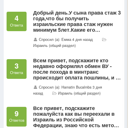
Добрый день.У сына права стаж 3
4
года,что бы получить
израильские права стаж нужен
Ответа
минимум 5лет.Какие его
дальнейшие действия? Запись в
Спросил (а): Емма 4 дня назад
мисрад ришуй? Проверка зрения
Израиль (общий раздел)
нужна?
Всем привет, подскажите кто
3
недавно оформлял обмен ВУ -
после похода в минтранс
Ответа
происходит оплата пошлины, и в
тот же момент можно оплатить
Спросил (а): Hamatin Bucalmbs 3 дня
доставку в бен гурион...
назад
Израиль (общий раздел)
Все привет, подскажите
9
пожалуйста как вы переехали в
Израиль из Российской
Ответов
Федерации, знаю что есть метод