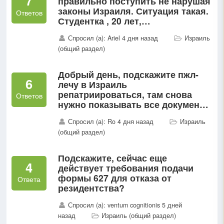
7
правильно поступить не нарушая
законы Израиля. Ситуация такая.
Ответов
Студентка , 20 лет,
репатриировалась, приехала в
Спросил (а): Ariel 4 дня назад
Израиль
Израиль на 3 месяца, потому что
(общий раздел)
нужно будет вернуться в...
Добрый день, подскажите пжл-
6
лечу в Израиль
репатриироваться, там снова
Ответов
нужно показывать все документы
о родстве. Моя мама панически
Спросил (а): Ro 4 дня назад
Израиль
не хочет давать оригиналы своих
(общий раздел)
СОР , СОБ...
Подскажите, сейчас еще
4
действует требования подачи
формы 627 для отказа от
Ответа
резидентства?
Спросил (а): ventum cognitionis 5 дней
назад
Израиль (общий раздел)