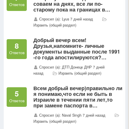
соваем на днях, все ли по-
Ответов
старому пока на границах в
отношении безвиза для них еще
Спросил (а): Lyus 7 дней назад
??
Израиль (общий раздел)
Добрый вечер всем!
8
Друзья,напомните- личные
документы выданные после 1991
Ответов
-го года апостилируются?
Ключевое -1991Спасибо.И ещё-
Спросил (а): ДТП Донецк ДНР 7 дней
свежую повторку СОБ
назад
Израиль (общий раздел)
мамы(еврейки) апостилировать
нужно?
Всем добрый вечер)правильно ли
5
я понимаю,что если не быть в
Израиле в течении пяти лет,то
Ответов
при замене паспорта в
консульстве любой страны
Спросил (а): Naval Singh 7 дней назад
Европы его будут лава ты чего на
Израиль (общий раздел)
год и фактически если ты живет...