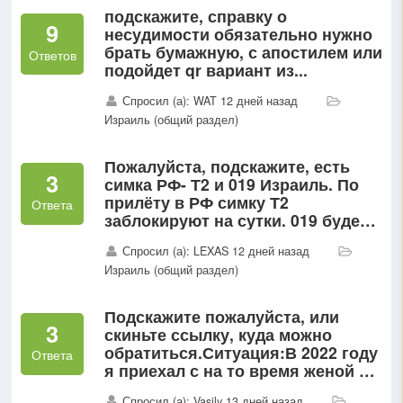
подскажите, справку о
9
несудимости обязательно нужно
брать бумажную, с апостилем или
Ответов
подойдет qr вариант из...
Спросил (а): WAT 12 дней назад
Израиль (общий раздел)
Пожалуйста, подскажите, есть
3
симка РФ- Т2 и 019 Израиль. По
прилёту в РФ симку Т2
Ответа
заблокируют на сутки. 019 будет
работать в РФ или надо
Спросил (а): LEXAS 12 дней назад
подключить специальный тариф
Израиль (общий раздел)
у оператора?
Подскажите пожалуйста, или
3
скиньте ссылку, куда можно
обратиться.Ситуация:В 2022 году
Ответа
я приехал с на то время женой в
израиль, я еврей в 3 поколении,
Спросил (а): Vasily 13 дней назад