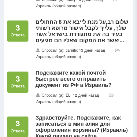
мы получили гражданство,
Израиль (общий раздел)
пожили год и мне нужно...
שלום רב,על מנת לייבא את 6 החתולים
3
שלך, עלייך לקבל אישור מרופא רשותי
בעיר בה את מתגוררת בישראל אשר
Ответа
יאשר את המקום שאליו הם מגיעים...
Спросил (а): carnifix 13 дней назад
Израиль (общий раздел)
Подскажите какой почтой
3
быстрее всего отправить
документ из РФ в Израиль?
Ответа
Спросил (а): ELI 12 дней назад
Израиль (общий раздел)
Здравствуйте. Подскажите, как
3
записаться в мин алии для
оформления корзины? (Израиль)
Ответа
Какой раздел на сайте...