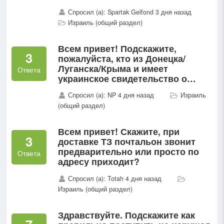
(гиюр вроде) подскажите
Спросил (а): Spartak Gelfond 3 дня назад
насколько сложно и сколько
Израиль (общий раздел)
времени занимает получение...
Всем привет! Подскажите,
3
пожалуйста, кто из Донецка/
Луганска/Крыма и имеет
Ответа
украинское свидетельство о
рождении после 98го года. Есть
Спросил (а): NP 4 дня назад
Израиль
ли кто-то, кто репатриировался с
(общий раздел)
СОР без апостиля?
Всем привет! Скажите, при
3
доставке ТЗ почтальон звонит
предварительно или просто по
Ответа
адресу приходит?
Спросил (а): Totah 4 дня назад
Израиль (общий раздел)
Здравствуйте. Подскажите как