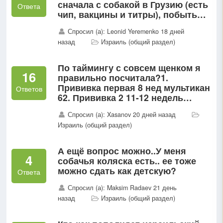
сначала с собакой в Грузию (есть
Ответа
чип, вакцины и титры), побыть
там чуть больше месяца и
Спросил (а): Leonid Yeremenko 18 дней
поехать в Израиль Есть ли
назад
Израиль (общий раздел)
требование о том, что нужно...
По таймингу с совсем щенком я
16
правильно посчитала?1.
Прививка первая 8 нед мультикан
Ответов
62. Прививка 2 11-12 недель
Мультикан 83. Через 30 дней
Спросил (а): Xasanov 20 дней назад
после 2 прививки тест на
Израиль (общий раздел)
антитела4...
А ещё вопрос можно..У меня
4
собачья коляска есть.. ее тоже
можно сдать как детскую?
Ответа
Спросил (а): Maksim Radaev 21 день
назад
Израиль (общий раздел)