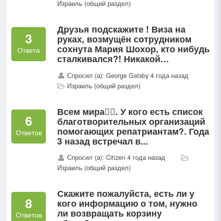
Израиль (общий раздел)
Друзья подскажите ! Виза на
3
руках, возмущён сотрудником
сохнута Мария Шохор, кто нибудь
Ответа
сталкивался?! Никакой
информации не даёт , игнорирует
Спросил (а): George Gatsby 4 года назад
просто...
Израиль (общий раздел)
Всем мира✌🏼. У кого есть список
6
благотворительных организаций
помогающих репатриантам?. Года
Ответов
3 назад встречал в...
Спросил (а): Citizen 4 года назад
Израиль (общий раздел)
Скажите пожалуйста, есть ли у
8
кого информацию о том, нужно
ли возвращать корзину
Ответов