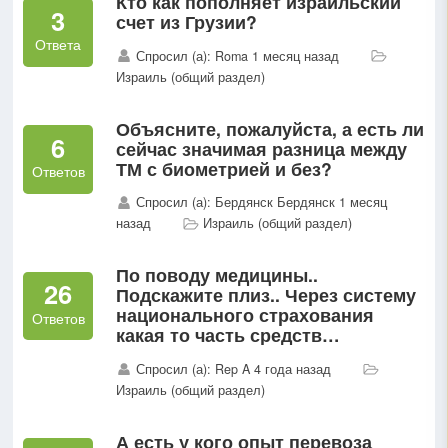
Кто как пополняет израильский
3
счет из Грузии?
Ответа
Спросил (а): Roma 1 месяц назад
Израиль (общий раздел)
Объясните, пожалуйста, а есть ли
6
сейчас значимая разница между
ТМ с биометрией и без?
Ответов
Спросил (а): Бердянск Бердянск 1 месяц
назад
Израиль (общий раздел)
По поводу медицины..
26
Подскажите плиз.. Через систему
национального страхования
Ответов
какая то часть средств
направляется в больничную
Спросил (а): Rep A 4 года назад
кассу и это является базовой
Израиль (общий раздел)
медстраховкой....
А есть у кого опыт перевоза