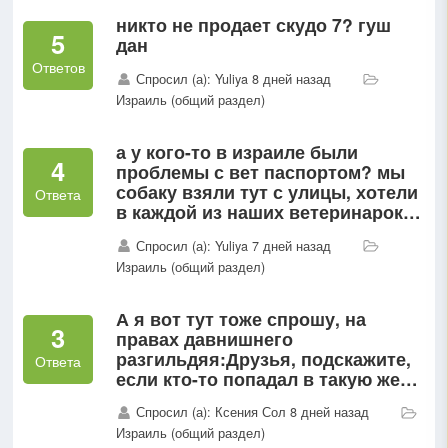
никто не продает скудо 7? гуш
5
дан
Ответов
Спросил (а): Yuliya 8 дней назад
Израиль (общий раздел)
а у кого-то в израиле были
4
проблемы с вет паспортом? мы
собаку взяли тут с улицы, хотели
Ответа
в каждой из наших ветеринарок
за 2 года сделать ей паспорт, на
Спросил (а): Yuliya 7 дней назад
что они не понимали о чем я....
Израиль (общий раздел)
А я вот тут тоже спрошу, на
3
правах давнишнего
разгильдяя:Друзья, подскажите,
Ответа
если кто-то попадал в такую же
ситуацию: если банкомат сожрал
Спросил (а): Ксения Сол 8 дней назад
деньги (и не зачислил на счет),
Израиль (общий раздел)
как долго банк решает вопрос...