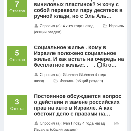
7
виниловых пластинок? Я хочу с
собой перевезли пару десятков в
Ответов
ручной клади, но с Эль Аль
немного стремно...
Спросил (а): אינה 4 года назад
Израиль
(общий раздел)
Социальное жилье . Кому в
5
Израиле положено социальное
жилье. И как встать на очередь на
Ответов
бесплатное жилье:. . ⠀. ⭕️Кто
имеет право на получение
Спросил (а): Gluhman Gluhman 4 года
государственной квартиры:...
назад
Израиль (общий раздел)
Постоянное обсуждается вопрос
3
о действии и замене российских
прав на авто в Израиле. А как
Ответа
обстоит дело с правами на
трактор-погрузчик?
Спросил (а): Ivan Friday 4 года назад
Израиль (общий раздел)