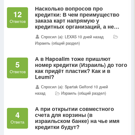
Насколько вопросов про
12
кредитки: В чем преимущество
заказа карт напрямую у
Ответов
кредитных организаций, а не
через банк? (Израиль) Есть ли
Спросил (а): LEXAS 10 дней назад
какие-то принципиальные
Израиль (общий раздел)
отличия этих КК?
А в Hapoalim тоже пришлют
5
номер кредитки (Израиль) до того
как придёт пластик? Как и в
Ответов
Leumi?
Спросил (а): Spartak Gelfond 10 дней
назад
Израиль (общий раздел)
А при открытии совместного
4
счета для корзины (в
израильском банке) на чье имя
Ответа
кредитки будут?