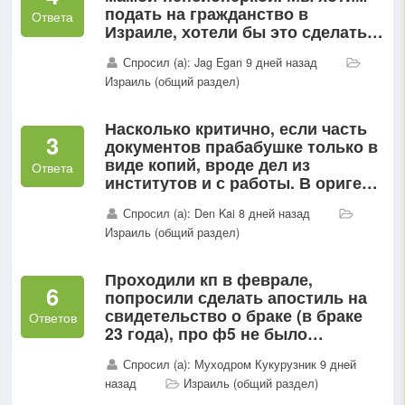
подать на гражданство в
Ответа
Израиле, хотели бы это сделать
там. У нас там много
Спросил (а): Jag Egan 9 дней назад
родственников. Знаю, что так
Израиль (общий раздел)
делали в 2022 г...
Насколько критично, если часть
3
документов прабабушке только в
виде копий, вроде дел из
Ответа
институтов и с работы. В ориге
военные билеты, наградные и
Спросил (а): Den Kai 8 дней назад
еще кое какие. В части написано
Израиль (общий раздел)
что она еврейка...
Проходили кп в феврале,
6
попросили сделать апостиль на
свидетельство о браке (в браке
Ответов
23 года), про ф5 не было
разговора, сегодня понимаю, что
Спросил (а): Муходром Кукурузник 9 дней
нужна ф5 с апостилем, вылет в
назад
Израиль (общий раздел)
Израиль 2...