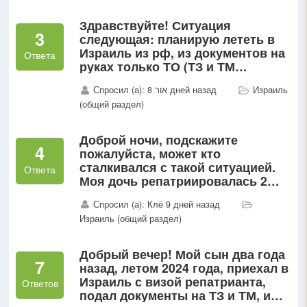
Здравствуйте! Ситуация
3
следующая: планирую лететь в
Израиль из рф, из документов на
Ответа
руках только ТО (ТЗ и ТМ
украдены). Пустят ли в страну и
Спросил (а): אור 8 дней назад
Израиль
возможно ли получить
(общий раздел)
временный ТЗ в аэропорту в
такой...
Доброй ночи, подскажите
4
пожалуйста, может кто
сталкивался с такой ситуацией.
Ответа
Моя дочь репатриировалась 2
года на з зад и уже у неё
Спросил (а): Клё 9 дней назад
родилась доченька...
Израиль (общий раздел)
Добрый вечер! Мой сын два года
7
назад, летом 2024 года, приехал в
Израиль с визой репатрианта,
Ответов
подал документы на ТЗ и ТМ, и