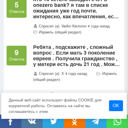
5
onezero bank? я там в списке
ожидания уже год почти.
Ответов
интересно, как впечатления, если
кому-то открыли...
Спросил (а): Vadim Kantorov 4 года назад
Израиль (общий раздел)
Ребята , подскажите , сложный
9
вопрос . Если мать 3 поколение
евреев . Получила гражданство ,
Ответов
у матери есть дочь 21 год . Можно
как-то дочери получить
Спросил (а): Х 4 года назад
Израиль
гражданство ?
(общий раздел)
Добрый день! Скажите,
20
пожалуйста, является ли
Данный веб-сайт использует файлы COOKIE для
препятствием для репатриации
OK
корректной работы. Оставаясь на сайте вы
Ответов
тот факт, что супруг(а) не...
соглашаетесь с этим
Спросил (а): Anastasia 4 года назад
Израиль (общий раздел)