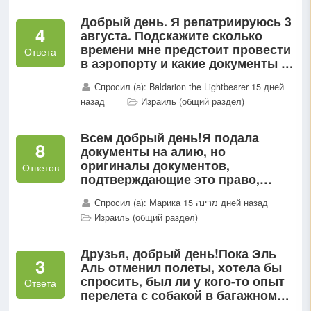
Добрый день. Я репатриируюсь 3
4
августа. Подскажите сколько
времени мне предстоит провести
Ответа
в аэропорту и какие документы я
там получу? Можно ли попросить
Спросил (а): Baldarion the Lightbearer 15 дней
е сим вместо сим?
назад
Израиль (общий раздел)
Всем добрый день!Я подала
8
документы на алию, но
оригиналы документов,
Ответов
подтверждающие это право,
находятся в Израиле,
Спросил (а): Марика מרינה 15 дней назад
родственники отправлять их в
Израиль (общий раздел)
Россию боятся...
Друзья, добрый день!Пока Эль
3
Аль отменил полеты, хотела бы
спросить, был ли у кого-то опыт
Ответа
перелета с собакой в багажном
отсеке в Израиль?