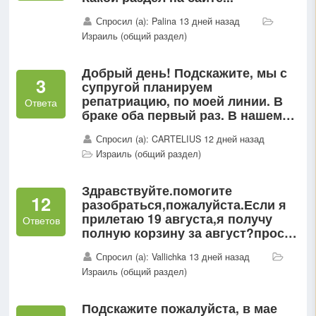
Спросил (а): Palina 13 дней назад
Израиль (общий раздел)
Добрый день! Подскажите, мы с
3
супругой планируем
репатриацию, по моей линии. В
Ответа
браке оба первый раз. В нашем
случае обязательны справки до
Спросил (а): CARTELIUS 12 дней назад
брака (форма 15)? Фамилии не
Израиль (общий раздел)
меняли...
Здравствуйте.помогите
12
разобраться,пожалуйста.Если я
прилетаю 19 августа,я получу
Ответов
полную корзину за август?просто
за месяц получится меньше 15
Спросил (а): Vallichka 13 дней назад
дней в...
Израиль (общий раздел)
Подскажите пожалуйста, в мае