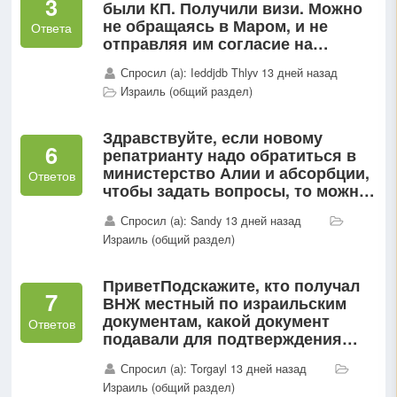
3
были КП. Получили визи. Можно
не обращаясь в Маром, и не
Ответа
отправляя им согласие на
обработку данных...
Спросил (а): Ieddjdb Thlyv 13 дней назад
Израиль (общий раздел)
Здравствуйте, если новому
6
репатрианту надо обратиться в
министерство Алии и абсорбции,
Ответов
чтобы задать вопросы, то можно
обратиться в любой филиал
Спросил (а): Sandy 13 дней назад
министерства абсорбции или
Израиль (общий раздел)
только согласно твоей...
ПриветПодскажите, кто получал
7
ВНЖ местный по израильским
документам, какой документ
Ответов
подавали для подтверждения
брака? Из документов принесли
Спросил (а): Torgayl 13 дней назад
обычную выписку из реестра
Израиль (общий раздел)
населения израильскую, где...