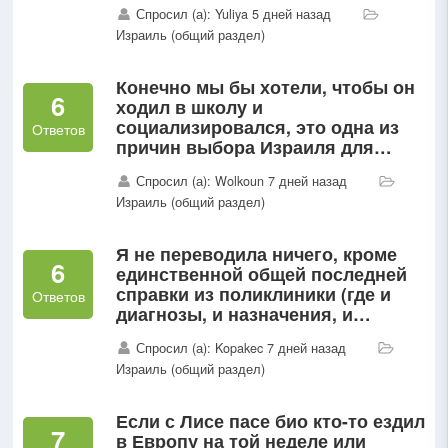
Спросил (а): Yuliya 5 дней назад
летит это так?
Израиль (общий раздел)
Конечно мы бы хотели, чтобы он
6
ходил в школу и
социализировался, это одна из
Ответов
причин выбора Израиля для
жизни. Просто раньше нам было
Спросил (а): Wolkoun 7 дней назад
прямо скажем не до учебы, а
Израиль (общий раздел)
сейчас чувствуем, что пора его...
Я не переводила ничего, кроме
6
единственной общей последней
справки из поликлиники (где и
Ответов
диагнозы, и назначения, и
лекарства с дозировками).
Спросил (а): Kopakec 7 дней назад
Делала обычный перевод на
Израиль (общий раздел)
Английский и все...
Если с Лисе пасе био кто-то ездил
7
в Европу на той неделе или