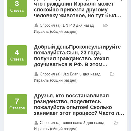
3
что гражданин Израиля может
спокойно привезти другому
Ответа
человеку животное, но тут были
сообщения про потенциальные
Спросил (а): DN P 3 дня назад
штрафы из-за передачи собак...
Израиль (общий раздел)
Добрый деньПроконсультируйте
4
пожалуйста.Сын, 23 года,
получил гражданство. Уехал
Ответа
доучиваться в РФ. В этом
возрасте (23 года) ему надо в
Спросил (а): Jag Egan 3 дня назад
консульство Израиля все таки
Израиль (общий раздел)
заполнять какие нибудь формы?
Друзья, кто восстанавливал
7
резиденство, поделитесь
пожалуйста опытом! Сколько
Ответов
занимает этот процесс? Часто ли
запрашивают какие-то
Спросил (а): саша саша 3 дня назад
документы?
Израиль (общий раздел)