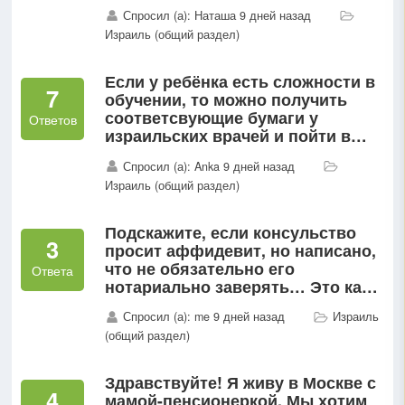
вернулся в Россию, не получив
Спросил (а): Наташа 9 дней назад
эти документы...
Израиль (общий раздел)
Если у ребёнка есть сложности в
7
обучении, то можно получить
соответсвующие бумаги у
Ответов
израильских врачей и пойти в
класс ликуй лемида- это
Спросил (а): Anka 9 дней назад
маленький класс в обычной
Израиль (общий раздел)
школе...
Подскажите, если консульство
3
просит аффидевит, но написано,
что не обязательно его
Ответа
нотариально заверять… Это как?
Ведь аффидевит, насколько я
Спросил (а): me 9 дней назад
Израиль
понимаю делается только у
(общий раздел)
нотариуса… Или имеется ввиду...
Здравствуйте! Я живу в Москве с
4
мамой-пенсионеркой. Мы хотим