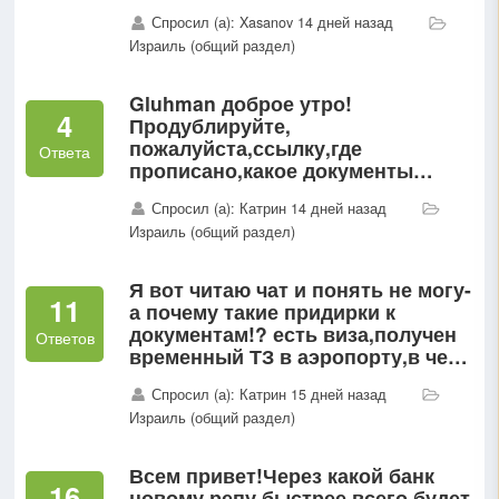
договора к/п выпадает на 2 мес и
Спросил (а): Xasanov 14 дней назад
20 дней щенка для БГ это точно
Израиль (общий раздел)
редфлаг?
Gluhman доброе утро!
4
Продублируйте,
пожалуйста,ссылку,где
Ответа
прописано,какое документы
должны быть переведены,при
Спросил (а): Катрин 14 дней назад
подаче документов на ТЗ и ТМ!!
Израиль (общий раздел)
СПАСИБО!!!
Я вот читаю чат и понять не могу-
11
а почему такие придирки к
документам!? есть виза,получен
Ответов
временный ТЗ в аэропорту,в чем
проблема? Или это просто
Спросил (а): Катрин 15 дней назад
человеческий фактор! ?
Израиль (общий раздел)
Всем привет!Через какой банк
16
новому репу быстрее всего будет