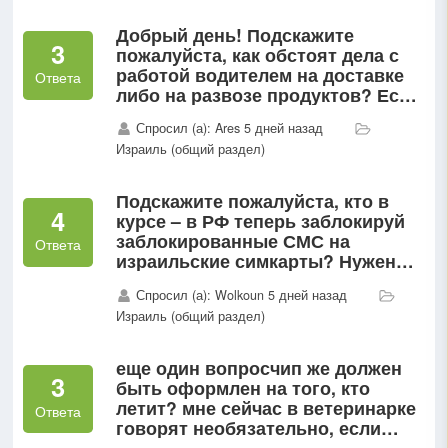
Добрый день! Подскажите
3
пожалуйста, как обстоят дела с
работой водителем на доставке
Ответа
либо на развозе продуктов? Есть
ли в Израиле что-то типа ozon в
Спросил (а): Ares 5 дней назад
России?
Израиль (общий раздел)
Подскажите пожалуйста, кто в
4
курсе – в РФ теперь заблокируй
заблокированные СМС на
Ответа
израильские симкарты? Нужен
был код подтверждения от банка-
Спросил (а): Wolkoun 5 дней назад
получить не...
Израиль (общий раздел)
еще один вопросчип же должен
3
быть оформлен на того, кто
летит? мне сейчас в ветеринарке
Ответа
говорят необязательно, если
справки оформлены на того, кто