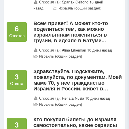
Спросил (а): Spartak Gelfond 10 дней
назад
Израиль (общий раздел)
Всем привет! А может кто-то
6
поделиться тем, как можно
израильтянам пожениться в
Ответов
Грузии, в идеале в Батуми...
Спросил (а): Alina Liberman 10 дней назад
Израиль (общий раздел)
Здравствуйте. Подскажите,
3
пожалуйста, по документам. Моей
маме 70, у неё гражданство
Ответа
Израиля и России, живёт в
России, есть необходимость
Спросил (а): Renata Nusia 10 дней назад
прилететь в Рим на три недели...
Израиль (общий раздел)
Кто покупал билеты до Израиля
3
самостоятельно, какие сервисы