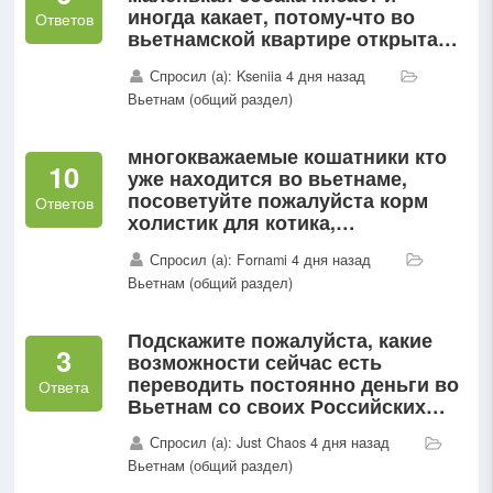
иногда какает, потому-что во
Ответов
вьетнамской квартире открыта
всегда дверь. Скажем так в
Спросил (а): Kseniia 4 дня назад
принципе они засранцы...
Вьетнам (общий раздел)
многокважаемые кошатники кто
10
уже находится во вьетнаме,
посоветуйте пожалуйста корм
Ответов
холистик для котика,
стерелизован, взрослый...
Спросил (а): Fornami 4 дня назад
Вьетнам (общий раздел)
Подскажите пожалуйста, какие
3
возможности сейчас есть
переводить постоянно деньги во
Ответа
Вьетнам со своих Российских
карт? Если к примеру получаешь
Спросил (а): Just Chaos 4 дня назад
зарплату в России, но работаешь
Вьетнам (общий раздел)
удаленно и живешь во...