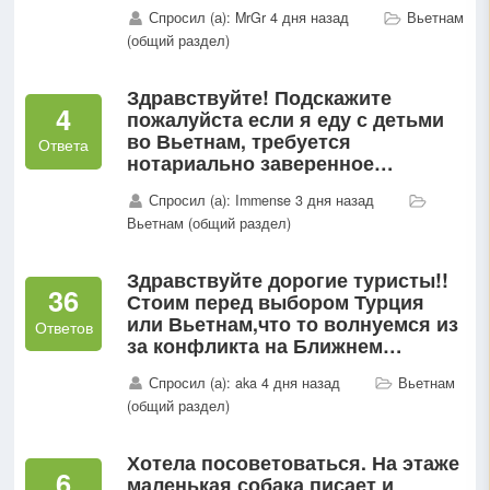
быстро загранпаспорт у ребенка
Спросил (а): MrGr 4 дня назад
Вьетнам
был готов после рождения?
(общий раздел)
Здравствуйте! Подскажите
4
пожалуйста если я еду с детьми
во Вьетнам, требуется
Ответа
нотариально заверенное
разрешение второго родителя?
Спросил (а): Immense 3 дня назад
Вьетнам (общий раздел)
Здравствуйте дорогие туристы!!
36
Стоим перед выбором Турция
или Вьетнам,что то волнуемся из
Ответов
за конфликта на Ближнем
Востоке,если рассматривать
Спросил (а): aka 4 дня назад
Вьетнам
Вьетнам,помогите советом,какой
(общий раздел)
район выбрать на сентябрь...
Хотела посоветоваться. На этаже
6
маленькая собака писает и