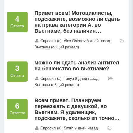
Привет всем! Мотоциклисты,
4
подскажите, возможно ли сдать
на права категории А, во
Ответа
Вьетнаме, без наличия
международных мотоциклетных
Спросил (а): Alex Osincev 8 дней назад
прав, по 90-дневной визе? 🙏Есть
Вьетнам (общий раздел)
права только B категории...
можно ли сдать анализ антител
3
на бешенство во вьетнаме?
Ответа
Спросил (а): Tanya 8 дней назад
Вьетнам (общий раздел)
Всем привет. Планируем
6
переезжать с девушкой, во
Вьетнам. Я удаленщик,
Ответов
подскажите, сколько зп точно
хватит для жизни, если не
Спросил (а): Smith 9 дней назад
шиковать, просто жить...