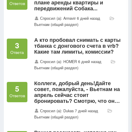
плане аренды квартиры и
Ответов
передвижений Собака...
Спросил (а): Armavir 6 дней назад
Вьетнам (общий раздел)
А кто пробовал снимать с карты
3
тбанка с донгового счета в vrb?
Какие там лимиты, комиссии?
Ответа
Спросил (а): HOMER 6 дней назад
Вьетнам (общий раздел)
Коллеги, добрый день!Дайте
5
совет, пожалуйста, - Вьетнам на
апрель сейчас стоит
Ответов
бронировать? Смотрю, что он
есть пока только у Пегаса, Корал
Спросил (а): Dukas 7 дней назад
и Фансан, и цены не особо
Вьетнам (общий раздел)
низкие, несмотря на раннее...