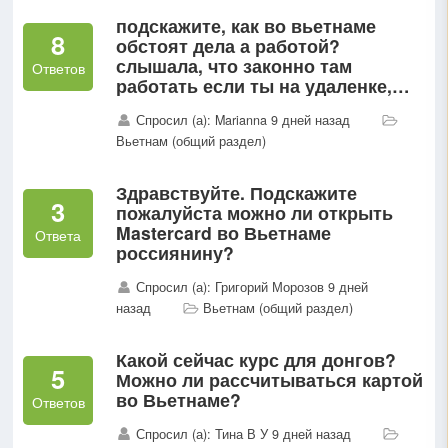
подскажите, как во вьетнаме
8
обстоят дела а работой?
слышала, что законно там
Ответов
работать если ты на удаленке,
или если ты официально
Спросил (а): Marianna 9 дней назад
устроился во вьетнамскую
Вьетнам (общий раздел)
компаниюа как обстоят дела с
мастерами по...
Здравствуйте. Подскажите
3
пожалуйста можно ли открыть
Mastercard во Вьетнаме
Ответа
россиянину?
Спросил (а): Григорий Морозов 9 дней
назад
Вьетнам (общий раздел)
Какой сейчас курс для донгов?
5
Можно ли рассчитываться картой
во Вьетнаме?
Ответов
Спросил (а): Тина В У 9 дней назад