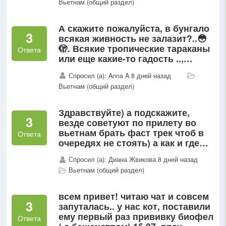
Вьетнам (общий раздел)
А скажите пожалуйста, в бунгало
3
всякая живность не залазит?..😳
🫣. Всякие тропические тараканы
Ответа
или еще какие-то гадость ..,
хотели бунгало , но возник такой
Спросил (а): Anna A 8 дней назад
вопрос...
Вьетнам (общий раздел)
Здравствуйте) а подскажите,
3
везде советуют по прилету во
вьетнам брать фаст трек чтоб в
Ответа
очередях не стоять) а как и где
его приобретать? Может кто то
Спросил (а): Диана Жвикова 8 дней назад
поделится опытом?
Вьетнам (общий раздел)
всем привет! читаю чат и совсем
3
запуталась.. у нас кот, поставили
ему первый раз прививку биофел
Ответа