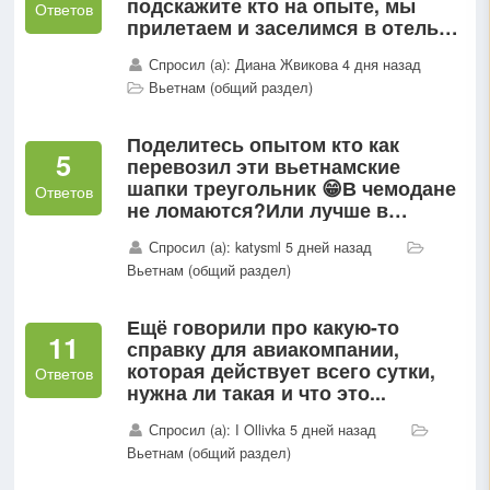
подскажите кто на опыте, мы
Ответов
прилетаем и заселимся в отель
на 4 дня, чтоб квартиру за это
Спросил (а): Диана Жвикова 4 дня назад
время найти и все такое) так вот
Вьетнам (общий раздел)
в отеле наши две...
Поделитесь опытом кто как
5
перевозил эти вьетнамские
шапки треугольник 😁В чемодане
Ответов
не ломаются?Или лучше в
ручную в отдельной сумке/
Спросил (а): katysml 5 дней назад
пакете?
Вьетнам (общий раздел)
Ещё говорили про какую-то
11
справку для авиакомпании,
которая действует всего сутки,
Ответов
нужна ли такая и что это...
Спросил (а): I Ollivka 5 дней назад
Вьетнам (общий раздел)