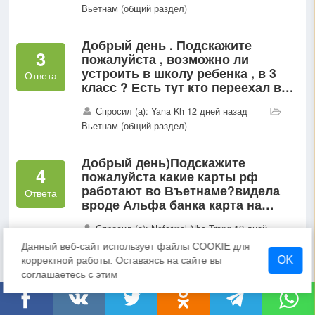
Вьетнам (общий раздел)
родителей,св во о рождении на
англ?
Добрый день . Подскажите
3
пожалуйста , возможно ли
устроить в школу ребенка , в 3
Ответа
класс ? Есть тут кто переехал во
Вьетнам с детьми ?
Спросил (а): Yana Kh 12 дней назад
Вьетнам (общий раздел)
Добрый день)Подскажите
4
пожалуйста какие карты рф
работают во Въетнаме?видела
Ответа
вроде Альфа банка карта на
снятие работает.Может есть
Спросил (а): Neformal Nha Trang 12 дней
вариант на месте сделать не
назад
Вьетнам (общий раздел)
именную и будет работать?
Данный веб-сайт использует файлы COOKIE для
OK
корректной работы. Оставаясь на сайте вы
соглашаетесь с этим
Добрый день!Извините, я уже
3
задавала подобный вопрос но
про более тяжелый для
Ответа