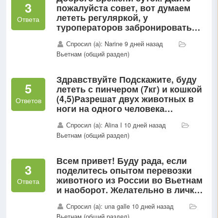
3
пожалуйста совет, вот думаем
лететь регуляркой, у
Ответа
туроператоров забронировать
отель на 3 дня, а потом походить,
Спросил (а): Narine 9 дней назад
посмотреть и переехать в более
Вьетнам (общий раздел)
понравившийся отель, так...
Здравствуйте Подскажите, буду
5
лететь с пинчером (7кг) и кошкой
(4,5)Разрешат двух животных в
Ответов
ноги на одного человека
зарегистрировать?
Спросил (а): Alina I 10 дней назад
Вьетнам (общий раздел)
Всем привет! Буду рада, если
3
поделитесь опытом перевозки
животного из России во Вьетнам
Ответа
и наоборот. Желательно в личку
☺️ заранее спасибо1. Нужны ли
Спросил (а): una galle 10 дней назад
титры к бешенству2...
Вьетнам (общий раздел)