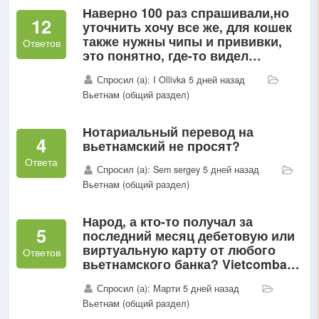
Наверно 100 раз спрашивали,но
12
уточнить хочу все же, для кошек
также нужны чипы и прививки,
Ответов
это понятно, где-то видел
информацию что хватит 1
Спросил (а): I Ollivka 5 дней назад
прививки в один этап после
Вьетнам (общий раздел)
которой нужно ждать 30 дней,...
Нотариальный перевод на
4
вьетнамский не просят?
Ответа
Спросил (а): Sem sergey 5 дней назад
Вьетнам (общий раздел)
Народ, а кто-то получал за
5
последний месяц дебетовую или
виртуальную карту от любого
Ответов
вьетнамского банка? Vietcombank
мне не выдал, требуют визу
Спросил (а): Марти 5 дней назад
минимум на 12 месяцев (как и все
Вьетнам (общий раздел)
гос...