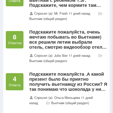
Ответа
Подскажите, чем кормите там
своих детей? Особенно
Спросил (а): Mr. Fresh 11 дней назад
интересно послушать тех, у кого
Вьетнам (общий раздел)
дети едят не сильно
разнообразно...
Подскажите пожалуйста, очень
8
мечтаю побывать во Вьетнаме)
все решили летим выбрали
Ответов
отель, смотрю видеообзор отеля,
а там говорят что очень много
Спросил (а): Julia Star 11 дней назад
змей, 🐍 очень их боюсь, во
Вьетнам (общий раздел)
Вьетнаме и правда так часто...
Подскажите пожалуйста .А какой
4
презент было бы приятно
получить вьетнамцу из России? Я
Ответа
так понимаю что шоколада у них
валом своего, может магнит?
Спросил (а): Ольга Мильцева 11 дней
Матрешка? Или что-то еще?
назад
Вьетнам (общий раздел)