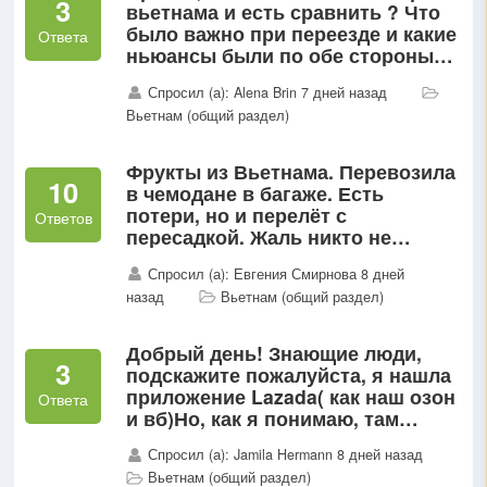
3
вьетнама и есть сравнить ? Что
было важно при переезде и какие
Ответа
ньюансы были по обе стороны
что нравится и нет?
Спросил (а): Alena Brin 7 дней назад
Вьетнам (общий раздел)
Фрукты из Вьетнама. Перевозила
10
в чемодане в багаже. Есть
потери, но и перелёт с
Ответов
пересадкой. Жаль никто не
готовит шведский стол 😂...
Спросил (а): Евгения Смирнова 8 дней
назад
Вьетнам (общий раздел)
Добрый день! Знающие люди,
3
подскажите пожалуйста, я нашла
приложение Lazada( как наш озон
Ответа
и вб)Но, как я понимаю, там
оплата только онлайн?
Спросил (а): Jamila Hermann 8 дней назад
Вьетнам (общий раздел)