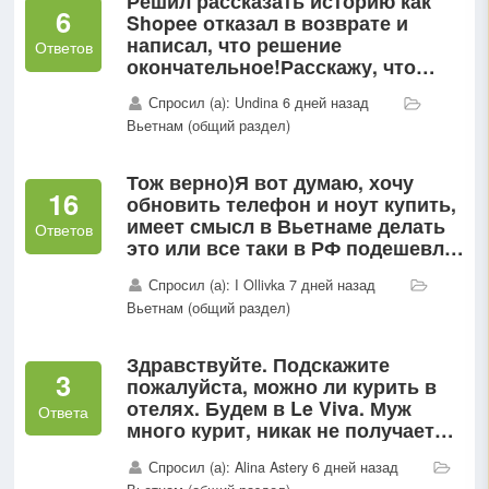
Решил рассказать историю как
6
Shopee отказал в возврате и
написал, что решение
Ответов
окончательное!Расскажу, что
помогло мне вернуть 2 300 000
Спросил (а): Undina 6 дней назад
донгов уже после отказа Shopee
Вьетнам (общий раздел)
— и что важно успеть сделать
до...
Тож верно)Я вот думаю, хочу
16
обновить телефон и ноут купить,
имеет смысл в Вьетнаме делать
Ответов
это или все таки в РФ подешевле
можно найти у перекупов?
Спросил (а): I Ollivka 7 дней назад
Вьетнам (общий раздел)
Здравствуйте. Подскажите
3
пожалуйста, можно ли курить в
отелях. Будем в Le Viva. Муж
Ответа
много курит, никак не получается
бросить (( есть ли там
Спросил (а): Alina Astery 6 дней назад
отведенные места?