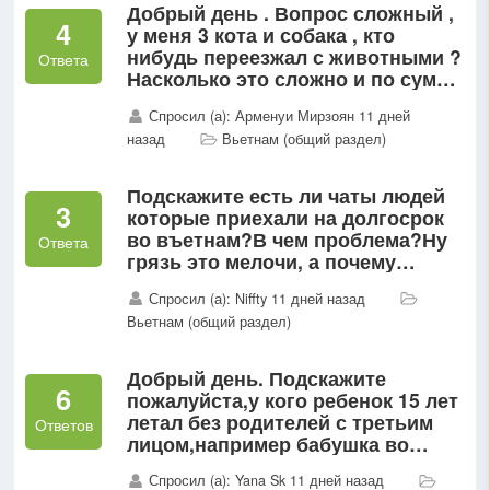
Добрый день . Вопрос сложный ,
4
у меня 3 кота и собака , кто
нибудь переезжал с животными ?
Ответа
Насколько это сложно и по сумме
слишком ли нереально ?
Спросил (а): Арменуи Мирзоян 11 дней
назад
Вьетнам (общий раздел)
Подскажите есть ли чаты людей
3
которые приехали на долгосрок
во въетнам?В чем проблема?Ну
Ответа
грязь это мелочи, а почему
дорого?
Спросил (а): Niffty 11 дней назад
Вьетнам (общий раздел)
Добрый день. Подскажите
6
пожалуйста,у кого ребенок 15 лет
летал без родителей с третьим
Ответов
лицом,например бабушка во
вьетнаме пограничники
Спросил (а): Yana Sk 11 дней назад
спрашивали доверенность от