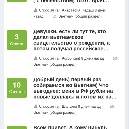
( с бешенством) 15.07. врач
поставил срок ревакцинации
Спросил (а): Анастасия Федаш 8 дней
05.08 (уже без бешества)...
назад
Вьетнам (общий раздел)
Девушки, есть ли тут те, кто
3
делал вьетнамское
свидетельство о рождении, а
Ответа
потом получал российское
гражданство? Получилось ли
Спросил (а): Accountant 8 дней назад
зарегистрировать ребёнка на
Вьетнам (общий раздел)
госуслугах и получали ли
выплаты?
Добрый день) первый раз
10
собираемся во Вьетнам) Что
выгоднее: меня в РФ рубли на
Ответов
новые доллары и потом их на
донги во Вьетнаме или же ехать с
Спросил (а): Шалфей 8 дней назад
рублями ра карте и снимать там в
Вьетнам (общий раздел)
банкоматах?
Всем привет. А кому нибудь