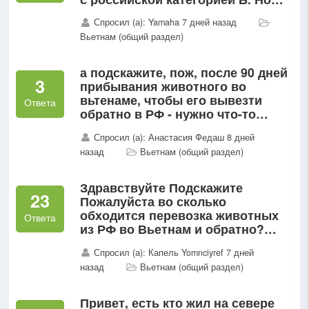
это работает при сроке визы
Спросил (а): Yamaha 7 дней назад
оставшемся 90 дней...
Вьетнам (общий раздел)
а подскажите, пож, после 90 дней
3
прибывания животного во
вьтенаме, чтобы его вывезти
Ответа
обратно в РФ - нужно что-то
допом делать, получать новые
Спросил (а): Анастасия Федаш 8 дней
справки?
назад
Вьетнам (общий раздел)
Здравствуйте Подскажите
23
Пожалуйста во сколько
обходится перевозка животных
Ответа
из РФ во Вьетнам и обратно?
Сегодня наткнулась на инфу, что
Спросил (а): Капель Yomnciyref 7 дней
вывоз животного стоит дорого И
назад
Вьетнам (общий раздел)
не совсем поняла почему так..?
Привет, есть кто жил на севере