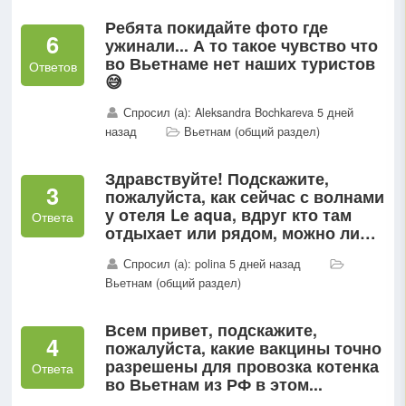
Ребята покидайте фото где
6
ужинали... А то такое чувство что
во Вьетнаме нет наших туристов
Ответов
😅
Спросил (а): Aleksandra Bochkareva 5 дней
назад
Вьетнам (общий раздел)
Здравствуйте! Подскажите,
3
пожалуйста, как сейчас с волнами
у отеля Le aqua, вдруг кто там
Ответа
отдыхает или рядом, можно ли
купаться?
Спросил (а): polina 5 дней назад
Вьетнам (общий раздел)
Всем привет, подскажите,
4
пожалуйста, какие вакцины точно
разрешены для провозка котенка
Ответа
во Вьетнам из РФ в этом...