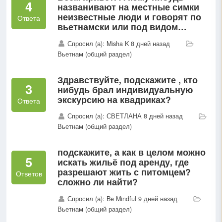
4
названивают на местные симки
неизвестные люди и говорят по
Ответа
вьетнамски или под видом
сотрудников операторов сети?
Спросил (а): Misha K 8 дней назад
Вчера ходили разбирались
Вьетнам (общий раздел)
говорят мошенники...
Здравствуйте, подскажите , кто
3
нибудь брал индивидуальную
экскурсию на квадриках?
Ответа
Спросил (а): СВЕТЛАНА 8 дней назад
Вьетнам (общий раздел)
подскажите, а как в целом можно
5
искать жильё под аренду, где
разрешают жить с питомцем?
Ответов
сложно ли найти?
Спросил (а): Be Mindful 9 дней назад
Вьетнам (общий раздел)