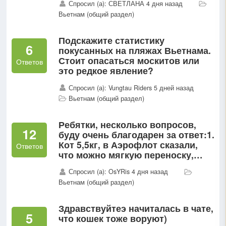
Спросил (а): СВЕТЛАНА 4 дня назад
чтоб расслабиться максимально
Вьетнам (общий раздел)
?
Подскажите статистику
6
покусанных на пляжах Вьетнама.
Стоит опасаться москитов или
Ответов
это редкое явление?
Спросил (а): Vungtau Riders 5 дней назад
Вьетнам (общий раздел)
Ребятки, несколько вопросов,
12
буду очень благодарен за ответ:1.
Кот 5,5кг, в Аэрофлот сказали,
Ответов
что можно мягкую переноску,
чтобы в сумме было 8кг и
Спросил (а): OsYRis 4 дня назад
габариты 120см сумма всех
Вьетнам (общий раздел)
сторон2...
Здравствуйтеэ начиталась в чате,
5
что кошек тоже воруют)