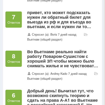
Вьетнам (общий раздел)
привет, кто может подсказать
7
нужен ли обратный билет для
выезда из рф и для въезда во
Ответов
вьетнам, и если нужен ли то
можно ли взять билет в
Спросил (а): Boris 7 дней назад
условный тайланд а не обратно в
Вьетнам (общий раздел)
рф?
Во Вьетнаме реально найти
8
работу Поваром-Сушистом с
хорошей ЗП чтобы можно было
Ответов
снимать жилье и не чувствовать
финансовые трудности и
Спросил (а): Andrey Kado 7 дней назад
языковой барьер,если знаешь
Вьетнам (общий раздел)
только русский язык?
Добрый день! Вычитал тут, что
6
возможно скипнуть теорию и
сдать на права А-А1 во Вьетнаме
Ответов
с российской категорией Б. Но