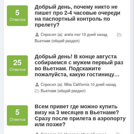
Добрый день, почему никто не
5
пишет про 2-4 часовые очереди
на паспортный контроль по
Ответов
прелету?
Спросил (а): arata mor 10 дней назад
Вьетнам (общий раздел)
Добрый день! В конце августа
25
собираемся с мужем первый раз
во Вьетнам. Подскажите
Ответов
пожалуйста, какую гостиницу
лучше выбрать, остановились на
Спросил (а): Miss California 10 дней назад
4 вариантах1. Romana Resort2.
Вьетнам (общий раздел)
Aroma beach 3. Sunny Beach 4...
Всем привет где можно купить
5
визу на 3 месяцев в Вьетнаме?
Сразу после прилета в аэропорту
Ответов
или позже?