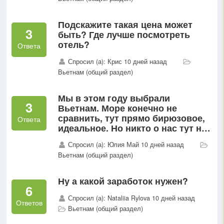
Подскажите такая цена может
3
быть? Где лучше посмотреть
отель?
Ответа
Спросил (а): Крис 10 дней назад
Вьетнам (общий раздел)
Мы в этом году выбрали
3
Вьетнам. Море конечно не
сравнить, тут прямо бирюзовое,
Ответа
идеальное. Но никто о нас тут не
заботится 😔 именно с
Спросил (а): Юлия Май 10 дней назад
персоналом много косяков.
Вьетнам (общий раздел)
Предлагаю открыть филиал
Сейлорса тут!
Ну а какой заработок нужен?
6
Спросил (а): Nataliia Rylova 10 дней назад
Ответов
Вьетнам (общий раздел)