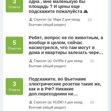
3
одна , мне маленькую бы
площадь ? И цены еще
Ответа
подскажите пожалуйста 🙏
Спросил (а): Мари 2 дня назад
Вьетнам (общий раздел)
Ребят, вопрос не по животным, а
5
вообще в целом, сейчас
насмотрелся, что там могут в
Ответов
дома и квартиры залезать через
окна и на пляж лучше телефон с
Спросил (а): OsYRis 2 дня назад
собой не брать, и байк прятать,
Вьетнам (общий раздел)
че делать?
Подскажите, во Вьетнаме
3
электрические розетки такие же,
как и в РФ? Никакие
Ответа
доп.переходники не
потребуются?
Спросил (а): KUZKO 3 дня назад
Вьетнам (общий раздел)