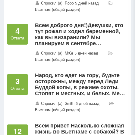
Спросил (а): Robo 5 дней назад
Вьетнам (общий раздел)
Всем доброго дня!)Девушки, кто
4
тут рожал и ходил беременной,
как вы визаранили? Мы
Ответа
планируем в сентябре
переезжать и возможно остаться
Спросил (а): MrGr 5 дней назад
на несколько лет во Вьетнаме, и
Вьетнам (общий раздел)
заводить второго ребенка 🌝
Мне...
Народ, кто едет на гору, будьте
3
осторожны, между перед Леди
Буддой копы, в режиме охоты.
Ответа
Стопят и местных, и белых. Меня
остановили, впервые во
Спросил (а): Smith 5 дней назад
Вьетнаме...
Вьетнам (общий раздел)
Всем привет Насколько сложная
12
жизнь во Вьетнаме с собакой? В