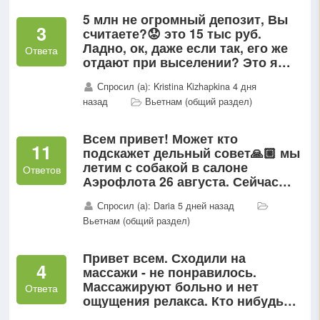
5 млн не огромный депозит, Вы
3
считаете?😟 это 15 тыс руб.
Ладно, ок, даже если так, его же
Ответа
отдают при выселении? Это я
могу поменять их на $ только в
Спросил (а): Kristina Kizhapkina 4 дня
аэропорту получается, а там курс
назад
Вьетнам (общий раздел)
то совсем другой...
Всем привет! Может кто
11
подскажет дельный совет🙏🏼 мы
летим с собакой в салоне
Ответов
Аэрофлота 26 августа. Сейчас
взвесила его и он весит 7,500(((((
Спросил (а): Daria 5 дней назад
Что делать и как быть?
Вьетнам (общий раздел)
Привет всем. Сходили на
4
массажи - не понравилось.
Массажируют больно и нет
Ответа
ощущения релакса. Кто нибудь
был на хорошем массаже 💆🏼‍♀️ ,