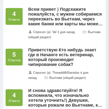
Всем привет ) Подскажите
4
пожалуйста, с мужем собираемся
переезжать во Вьетнам, через
Ответа
какие банки или карты мы можем
менять рубли ?
Спросил (а): Val 3 дня назад
Вьетнам
(общий раздел)
Приветствую Кто нибудь знает
5
где в Начанге есть ветеринар,
который производит
Ответов
чипирование собак?
Спросил (а): ThreadsMrStanislav 4 дня
назад
Вьетнам (общий раздел)
И снова здравствуйте! Я
4
вспомнила, что изначально
хотела уточнить!) Девушки,
Ответа
которые рожали во Вьетнаме, как