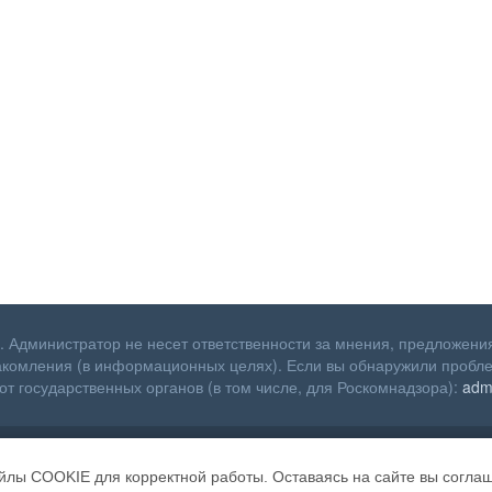
 Администратор не несет ответственности за мнения, предложения
акомления (в информационных целях). Если вы обнаружили пробле
от государственных органов (в том числе, для Роскомнадзора):
adm
2026 Будни зимовщиков. Все права сохранены
йлы COOKIE для корректной работы. Оставаясь на сайте вы соглаш