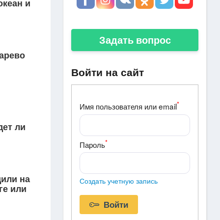
океан и
Задать вопрос
нарево
Войти на сайт
*
Имя пользователя или email
дет ли
*
Пароль
дили на
Создать учетную запись
ге или
Войти