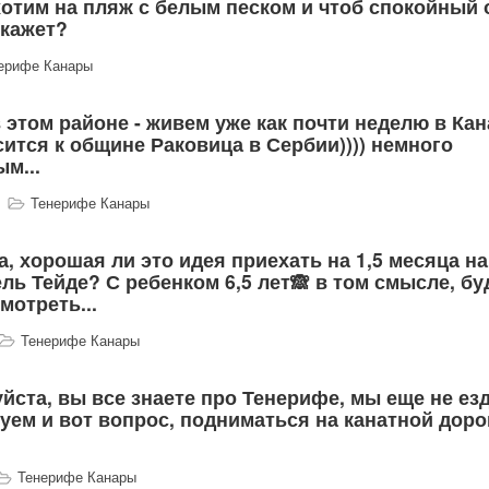
хотим на пляж с белым песком и чтоб спокойный 
скажет?
ерифе Канары
 этом районе - живем уже как почти неделю в Ка
ится к общине Раковица в Сербии)))) немного
м...
Тенерифе Канары
 хорошая ли это идея приехать на 1,5 месяца на
ль Тейде? С ребенком 6,5 лет🙈 в том смысле, бу
мотреть...
Тенерифе Канары
йста, вы все знаете про Тенерифе, мы еще не ез
ируем и вот вопрос, подниматься на канатной доро
Тенерифе Канары