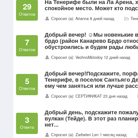
На Тенерифе были на Ла Арена, 
29
спокойное место. Может кто под
Ответов
Спросил (а): Arianna 8 дней назад
Тен
Добрый вечер! ☺️Мы новенькие в
7
брдо (район Канарево Брдо относ
обустроились и будем рады любы
Ответов
Спросил (а): VechnoMolodoy 12 дней назад
Добрый вечер!Подскажите, порфа,
5
Тенерифе, в поселок Сантьяго Де
ему чем заняться или лучше расс
Ответов
Спросил (а): СЕРТИФИКАТ 23 дня назад
Добрый день, подскажите пожалу
3
вулкан (Тейде). В этот раз план
нет...
Ответа
Спросил (а): Zarbelen Len 1 месяц назад