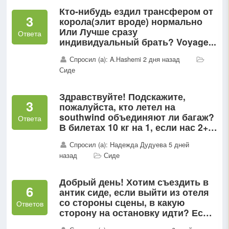
Кто-нибудь ездил трансфером от
3
корола(элит вроде) нормально
Или Лучше сразу
Ответа
индивидуальный брать? Voyage...
Спросил (а): A.Hashemi 2 дня назад
Сиде
Здравствуйте! Подскажите,
3
пожалуйста, кто летел на
southwind объединяют ли багаж?
Ответа
В билетах 10 кг на 1, если нас 2+1,
один чемодан до 20 кг пропустят?
Спросил (а): Надежда Дудуева 5 дней
назад
Сиде
Добрый день! Хотим съездить в
6
антик сиде, если выйти из отеля
со стороны сцены, в какую
Ответов
сторону на остановку идти? Если
стоять лицом к дороге...