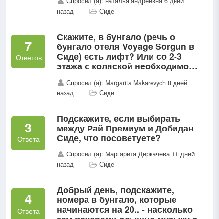
Спросил (а): наталья андреевна 6 дней
назад
Сиде
Скажите, в бунгало (речь о
7
бунгало отеля Voyage Sorgun в
Сиде) есть лифт? Или со 2-3
Ответов
этажа с коляской необходимо
будет по лестнице спускаться?
Спросил (а): Мargarita Makarevych 8 дней
назад
Сиде
Подскажите, если выбирать
3
между Рай Премиум и Добидан
Сиде, что посоветуете?
Ответа
Спросил (а): Маргарита Деркачева 11 дней
назад
Сиде
Добрый день, подскажите,
4
номера в бунгало, которые
начинаются на 20.. - насколько
Ответа
там вечерами слышно музыку с