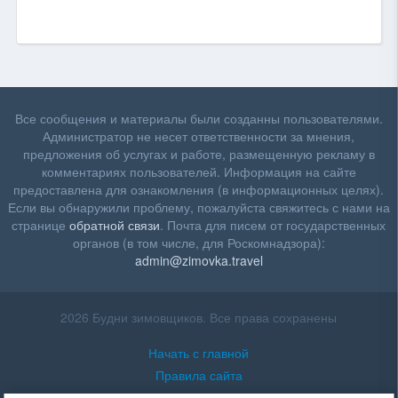
Все сообщения и материалы были созданны пользователями.
Администратор не несет ответственности за мнения,
предложения об услугах и работе, размещенную рекламу в
комментариях пользователей. Информация на сайте
предоставлена для ознакомления (в информационных целях).
Если вы обнаружили проблему, пожалуйста свяжитесь с нами на
странице
обратной связи
. Почта для писем от государственных
органов (в том числе, для Роскомнадзора):
admin@zimovka.travel
2026 Будни зимовщиков. Все права сохранены
Начать с главной
Правила сайта
Помощь