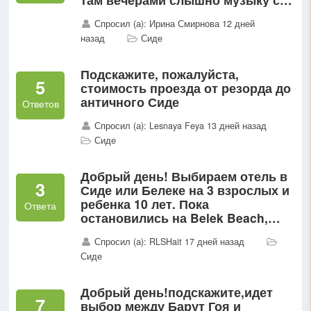
вечерней анимации? Спать с
Спросил (а): Ирина Смирнова 12 дней
открытым балконом реально?
назад
Сиде
Подскажите, пожалуйста,
5
стоимость проезда от резорда до
античного Сиде
Ответов
Спросил (а): Lesnaya Feya 13 дней назад
Сиде
Добрый день! Выбираем отель в
3
Сиде или Белеке на 3 взрослых и
ребенка 10 лет. Пока
Ответа
остановились на Belek Beach,
Sirene Belek и Port Nature Luxury.
Спросил (а): RLSHait 17 дней назад
Какой лучше на сегодняшний
Сиде
день ?
Добрый день!подскажите,идет
7
выбор между Барут Гоя и