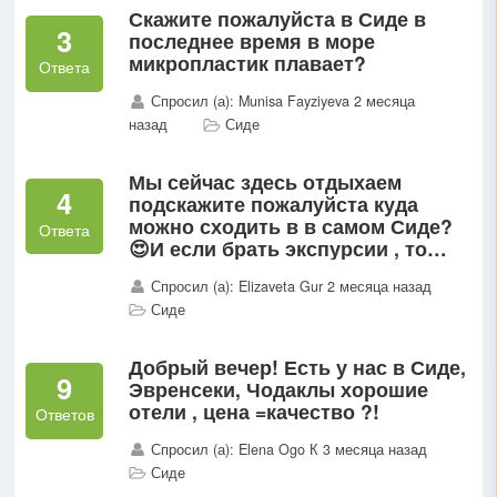
Скажите пожалуйста в Сиде в
3
последнее время в море
микропластик плавает?
Ответа
Спросил (а): Munisa Fayziyeva 2 месяца
назад
Сиде
Мы сейчас здесь отдыхаем
4
подскажите пожалуйста куда
можно сходить в в самом Сиде?
Ответа
😍И если брать экспурсии , то
через кого ?
Спросил (а): Elizaveta Gur 2 месяца назад
Сиде
Добрый вечер! Есть у нас в Сиде,
9
Эвренсеки, Чодаклы хорошие
отели , цена =качество ?!
Ответов
Спросил (а): Elena Ogo К 3 месяца назад
Сиде