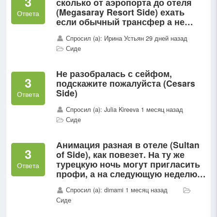
3
сколько от аэропорта до отеля
(Megasaray Resort Side) ехать
Ответа
если обычный трансфер а не
индивидуальный ?
Спросил (а): Ирина Устьян 29 дней назад
Сиде
Не разобралась с сейфом,
3
подскажите пожалуйста (Cesars
Side)
Ответа
Спросил (а): Julia Kireeva 1 месяц назад
Сиде
Анимация разная в отеле (Sultan
3
of Side), как повезет. На ту же
турецкую ночь могут пригласить
Ответа
профи, а на следующую неделю
пригласить подростков...
Спросил (а): dimami 1 месяц назад
Сиде