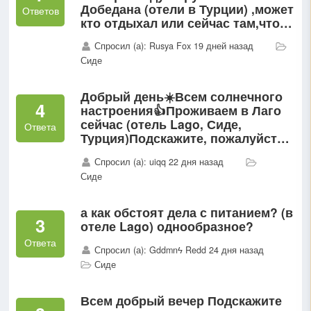
Добедана (отели в Турции) ,может
Ответов
кто отдыхал или сейчас там,что
посоветуете?
Спросил (а): Rusya Fox 19 дней назад
Сиде
Добрый день☀️Всем солнечного
4
настроения👍Проживаем в Лаго
сейчас (отель Lago, Сиде,
Ответа
Турция)Подскажите, пожалуйста,
где можно взять экскурсию по
Спросил (а): uiqq 22 дня назад
хорошей цене?
Сиде
а как обстоят дела с питанием? (в
3
отеле Lago) однообразное?
Ответа
Спросил (а): Gddmnϟ Redd 24 дня назад
Сиде
Всем добрый вечер Подскажите