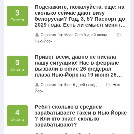
Подскажите, пожалуйста, еще: на
3
сколько сейчас дают визу
белорусам? Год, 3, 5? Паспорт до
Ответа
2029 года. Есть ли смысл менять
до подачи?
Спросил (а): Mega Com 8 дней назад
Нью-Йорк
Привет всем, давно не писала
3
нашу ситуацию! Нас в феврале
вызвали в офис 26 федерал
Ответа
плаза Нью-Йорк на 19 июня 26
года Мы сходили отобрали
Спросил (а): lbert 8 дней назад
Нью-
паспорта РФ( загран уже у них)
Йорк
нам назначили судью Сэмюэлс...
Ребят сколько в среднем
4
зарабатываете такси в Нью Йорке
? Или кто знает сколько
Ответа
зарабатывают?