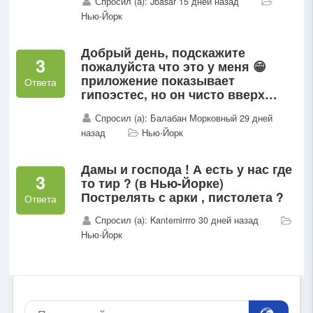
Спросил (а): Jbasar 15 дней назад
Нью-Йорк
Добрый день, подскажите
3
пожалуйста что это у меня 😁
приложение показывает
Ответа
гипоэстес, но он чисто вверх
растет как ненормальный, я
Спросил (а): Балабан Морковный 29 дней
думала он пушистым кустиком
назад
Нью-Йорк
будет...
Дамы и господа ! А есть у нас где
3
то тир ? (в Нью-Йорке)
Пострелять с арки , пистолета ?
Ответа
Спросил (а): Kantemirrro 30 дней назад
Нью-Йорк