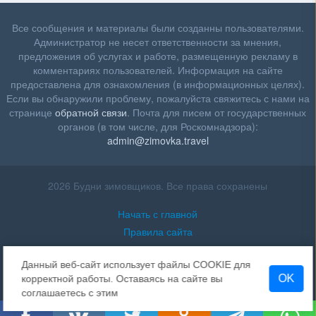
Все сообщения и материалы были созданны пользователями.
Администратор не несет ответственности за мнения,
предложения об услугах и работе, размещенную рекламу в
комментариях пользователей. Информация на сайте
предоставлена для ознакомления (в информационных целях).
Если вы обнаружили проблему, пожалуйста свяжитесь с нами на
странице
обратной связи
. Почта для писем от государственных
органов (в том числе, для Роскомнадзора):
admin@zimovka.travel
2026 Будни зимовщиков. Все права сохранены
Начать с главной
Правила сайта
Помощь
Данный веб-сайт использует файлы COOKIE для
Контакты
OK
корректной работы. Оставаясь на сайте вы
Политика конфидициальности
соглашаетесь с этим
Удалить cookie